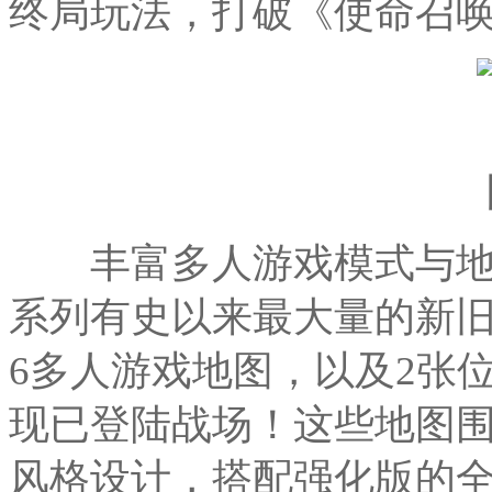
终局玩法，打破《使命召
丰富多人游戏模式与地
系列有史以来最大量的新旧
6多人游戏地图，以及2张
现已登陆战场！这些地图围绕T
风格设计，搭配强化版的