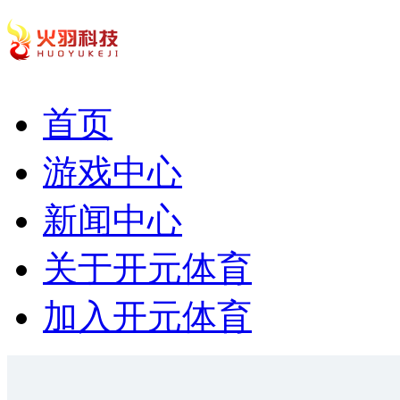
首页
游戏中心
新闻中心
关于开元体育
加入开元体育