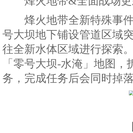
烽火地带&全面战场更
烽火地带全新特殊事件「
号大坝地下铺设管道区域
往全新水体区域进行探索
「零号大坝-水淹」地图，
务，完成任务后会同时掉落