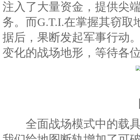
注入了大量资金，提供尖
务。而G.T.I.在掌握其
据后，果断发起军事行动
变化的战场地形，等待各
全面战场模式中的载具
我们给地图断轨增加了可