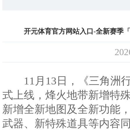
开元体育官方网站入口-全新赛季
202
11月13日，《三角洲
式上线，烽火地带新增特
新增全新地图及全新功能
武器、新特殊道具等内容