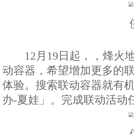
12月19日起，，烽火地
动容器，希望增加更多的
体验。搜索联动容器就有机
办-夏娃」。完成联动活动