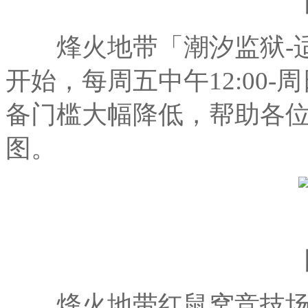
烽火地带「潮汐监狱-适应
开始，每周五中午12:00-周
备门槛大幅降低，帮助各
图。
烽火地带红鼠窝竞技场