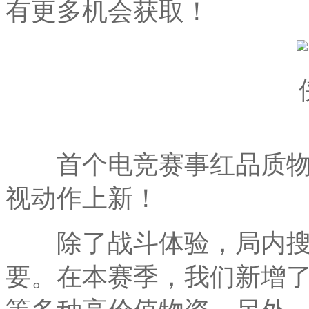
有更多机会获取！
首个电竞赛事红品质物
视动作上新！
除了战斗体验，局内搜
要。在本赛季，我们新增