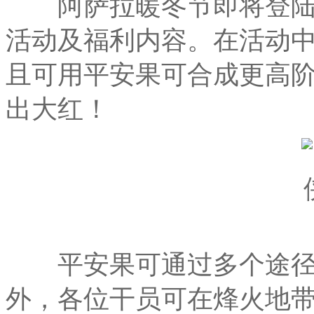
阿萨拉暖冬节即将登陆
活动及福利内容。在活动中
且可用平安果可合成更高
出大红！
平安果可通过多个途径
外，各位干员可在烽火地