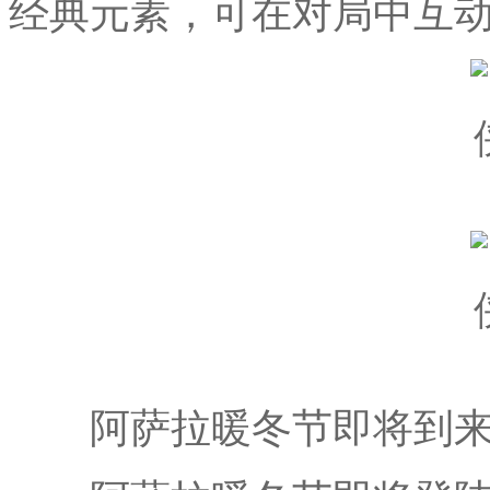
经典元素，可在对局中互
阿萨拉暖冬节即将到来