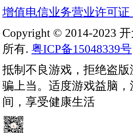
增值电信业务营业许可证：粤B
Copyright © 2014-
所有.
粤ICP备15048339号
抵制不良游戏，拒绝盗版
骗上当。适度游戏益脑，
间，享受健康生活