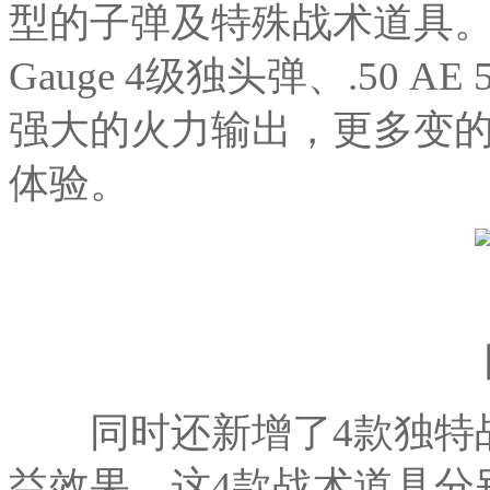
型的子弹及特殊战术道具。包含5
Gauge 4级独头弹、.50 AE
强大的火力输出，更多变
体验。
同时还新增了4款独特战
益效果。这4款战术道具分