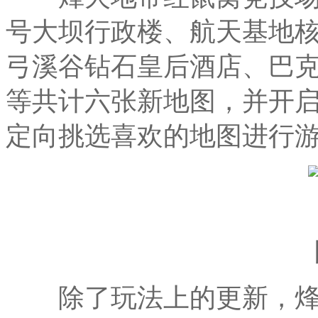
号大坝行政楼、航天基地
弓溪谷钻石皇后酒店、巴
等共计六张新地图，并开
定向挑选喜欢的地图进行
除了玩法上的更新，烽