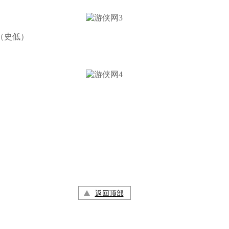
（史低）
返回顶部