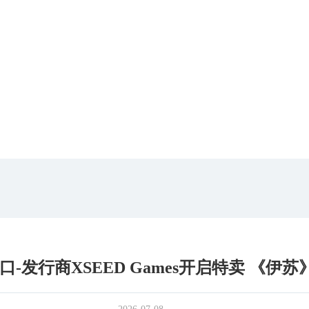
-发行商XSEED Games开启特卖 《伊