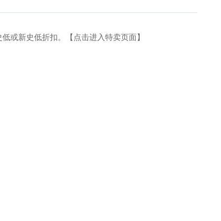
均有史低或新史低折扣。【点击进入特卖页面】