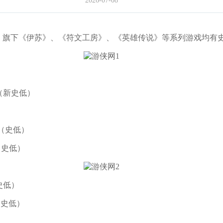
2026-07-08
开启特卖活动，旗下《伊苏》、《符文工房》、《英雄传说》等系列游戏
（新史低）
元（史低）
（史低）
史低）
元（史低）