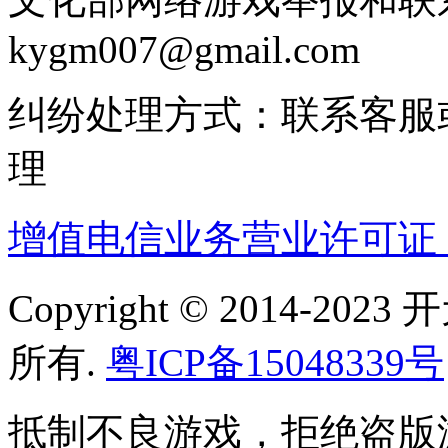
kygm007@gmail.com
纠纷处理方式：联系客服
理
增值电信业务营业许可证：粤B
Copyright © 2014-
所有.
粤ICP备15048339号
抵制不良游戏，拒绝盗版