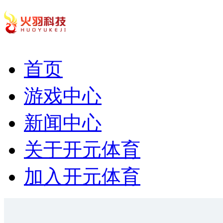
首页
游戏中心
新闻中心
关于开元体育
加入开元体育