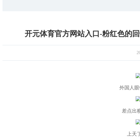
开元体育官方网站入口-粉红色的回
2
外国人眼
差点出
上天