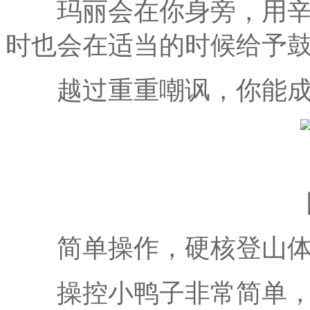
玛丽会在你身旁，用辛
时也会在适当的时候给予
越过重重嘲讽，你能成功
简单操作，硬核登山体
操控小鸭子非常简单，仅需