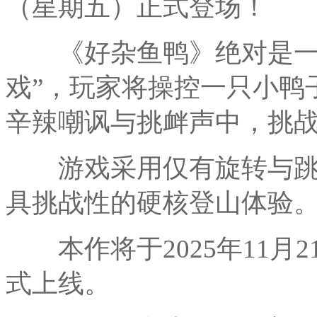
（星期五）正式登场！
《好杂鱼鸭》绝对是一款
戏”，玩家将操控一只小鸭
辛辣嘲讽与挑衅声中，挑
游戏采用仅有旋转与跳
具挑战性的硬核登山体验
本作将于2025年11月21
式上线。