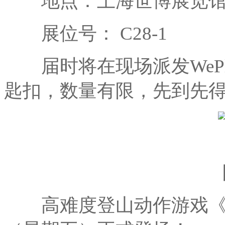
地点：上海世博展览馆
展位号： C28-1
届时将在现场派发WePl
匙扣，数量有限，先到先
高难度登山动作游戏《好