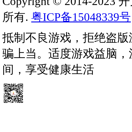
Copyright © 2014-
所有.
粤ICP备15048339号
抵制不良游戏，拒绝盗版
骗上当。适度游戏益脑，
间，享受健康生活