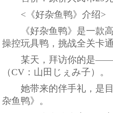
<《好杂鱼鸭》介绍>
《好杂鱼鸭》是一款高
操控玩具鸭，挑战全关卡
某天，拜访你的是——
（CV：山田じぇみ子）。
她带来的伴手礼，是目
杂鱼鸭》。