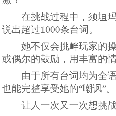
在挑战过程中，须垣玛
说出超过1000条台词。
她不仅会挑衅玩家的操
或偶尔的鼓励，用丰富的
由于所有台词均为全语
也能完整享受她的“嘲讽”。
让人一次又一次想挑战