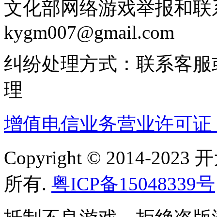
文化部网络游戏举报和联
kygm007@gmail.com
纠纷处理方式：联系客服
理
增值电信业务营业许可证：粤B
Copyright © 2014-
所有.
粤ICP备15048339号