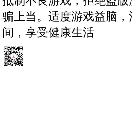
抵制不良游戏，拒绝盗版
骗上当。适度游戏益脑，
间，享受健康生活