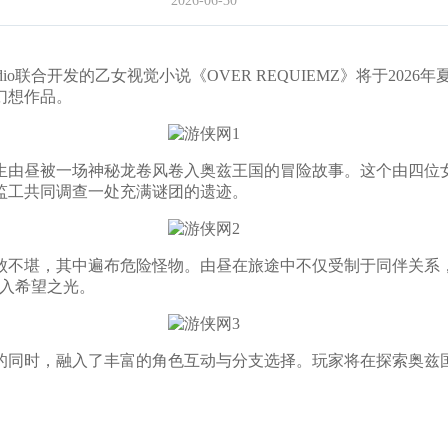
2026-06-30
do Studio联合开发的乙女视觉小说《OVER REQUIEMZ》将于2
幻想作品。
由昼被一场神秘龙卷风卷入奥兹王国的冒险故事。这个由四位女
监工共同调查一处充满谜团的遗迹。
堪，其中遍布危险怪物。由昼在旅途中不仅受制于同伴关系，
注入希望之光。
同时，融入了丰富的角色互动与分支选择。玩家将在探索奥兹国