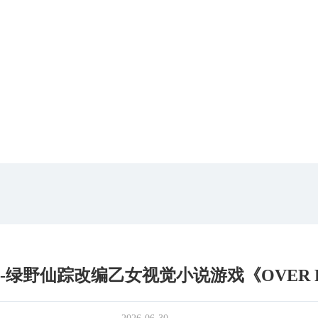
绿野仙踪改编乙女视觉小说游戏《OVER R