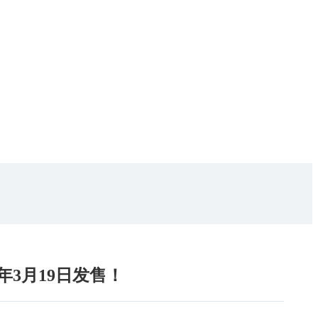
口-横版动作游戏《快打刑事X》定档 2026年3月19日发售！