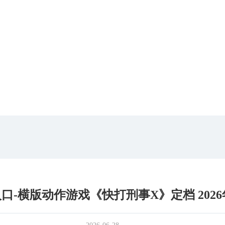
开元体育官方网站入