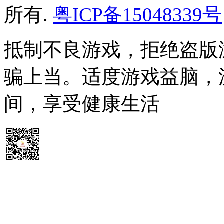
所有.
粤ICP备15048339号
抵制不良游戏，拒绝盗版
骗上当。适度游戏益脑，
间，享受健康生活