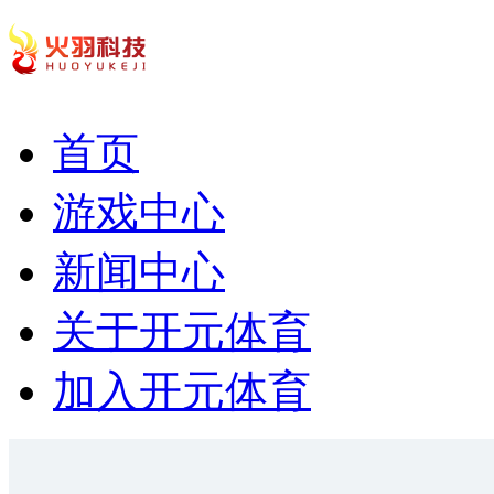
首页
游戏中心
新闻中心
关于开元体育
加入开元体育