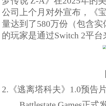
梦传说 Z-A》在2025
公司上个月对外宣布，《宝
量达到了580万份（包含
的玩家是通过Switch 2
2.《逃离塔科夫》1.0预告
Battlestate Game