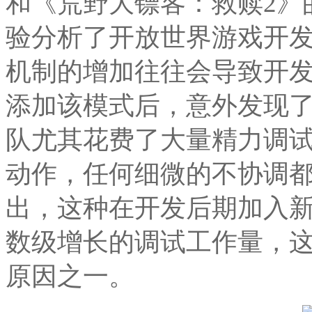
和《荒野大镖客：救赎2》
验分析了开放世界游戏开
机制的增加往往会导致开
添加该模式后，意外发现了
队尤其花费了大量精力调
动作，任何细微的不协调都
出，这种在开发后期加入
数级增长的调试工作量，这
原因之一。