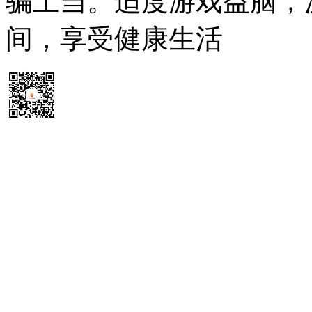
骗上当。适度游戏益脑，
间，享受健康生活