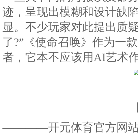
迹，呈现出模糊和设计缺陷
显。不少玩家对此提出质疑
了?”《使命召唤》作为一
者，它本不应该用AI艺术
————开元体育官方网