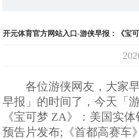
开元体育官方网站入口-游侠早报：《宝可梦 ZA》美国
预
202
各位游侠网友，大家早
早报」的时间了，今天「
《宝可梦 ZA》：美国实体
预告片发布;《首都高赛车