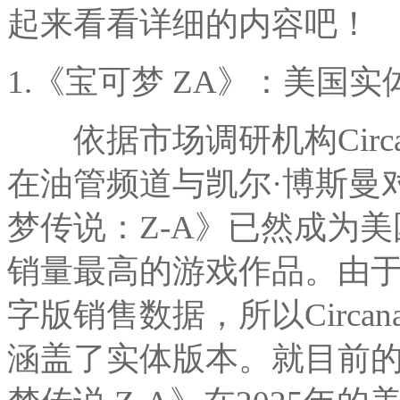
起来看看详细的内容吧！
1.《宝可梦 ZA》：美国实
依据市场调研机构Circa
在油管频道与凯尔·博斯曼
梦传说：Z-A》已然成为
销量最高的游戏作品。由
字版销售数据，所以Circ
涵盖了实体版本。就目前