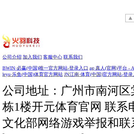
公司介绍
加入我们
客服中心
联系我们
BWIN·必赢(中国)唯一官方网站-登录入口
ag·真人(官网)平台 - 
leyu·乐鱼(中国)体育官方网站
JN江南·体育(中国)官方网站-登
公司地址：广州市南河区
栋1楼开元体育官网 联系电话：
文化部网络游戏举报和联