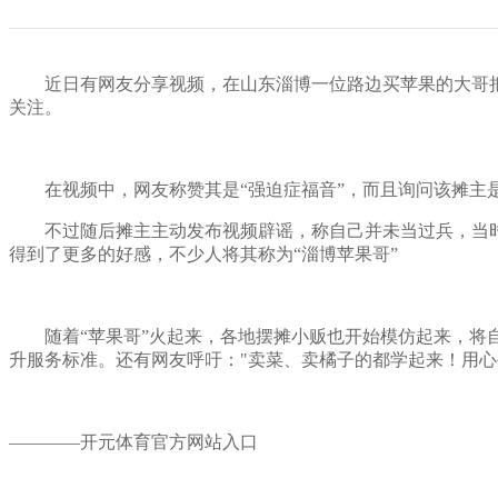
近日有网友分享视频，在山东淄博一位路边买苹果的大哥把苹
关注。
在视频中，网友称赞其是“强迫症福音”，而且询问该摊主是
不过随后摊主主动发布视频辟谣，称自己并未当过兵，当时
得到了更多的好感，不少人将其称为“淄博苹果哥”
随着“苹果哥”火起来，各地摆摊小贩也开始模仿起来，将自
升服务标准。还有网友呼吁："卖菜、卖橘子的都学起来！用心
————开元体育官方网站入口