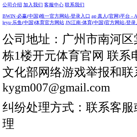
公司介绍
加入我们
客服中心
联系我们
BWIN·必赢(中国)唯一官方网站-登录入口
ag·真人(官网)平台 - 
leyu·乐鱼(中国)体育官方网站
JN江南·体育(中国)官方网站-登
公司地址：广州市南河区
栋1楼开元体育官网 联系电话：
文化部网络游戏举报和联
kygm007@gmail.com
纠纷处理方式：联系客服
理