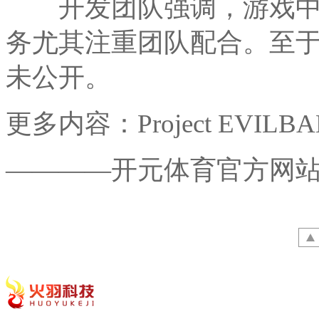
开发团队强调，游戏中
务尤其注重团队配合。至
未公开。
更多内容：Project EVILB
————开元体育官方网