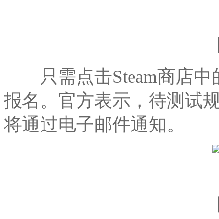
只需点击Steam商店中
报名。官方表示，待测试
将通过电子邮件通知。