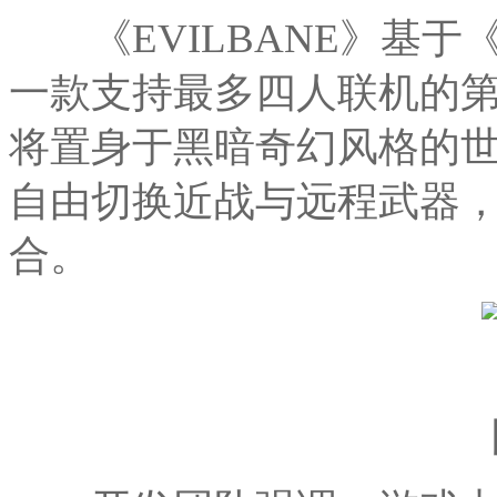
《EVILBANE》基于《
一款支持最多四人联机的
将置身于黑暗奇幻风格的
自由切换近战与远程武器
合。