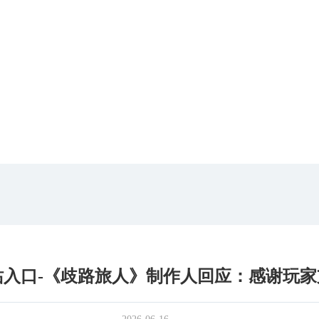
入口-《歧路旅人》制作人回应：感谢玩家