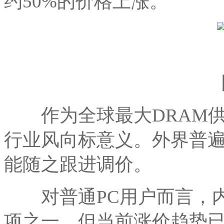
约50%的价格上涨。
作为全球最大DRAM供
行业风向标意义。外界普
能随之跟进调价。
对普通PC用户而言，内
项之一，但当前涨价趋势