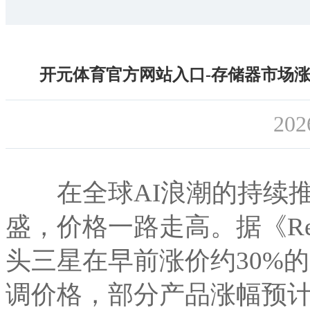
开元体育官方网站入口-存储器市场涨
202
在全球AI浪潮的持续推
盛，价格一路走高。据《Reu
头三星在早前涨价约30%
调价格，部分产品涨幅预计