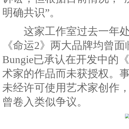
明确共识”。
这家工作室过去一年处
《命运2》两大品牌均曾面
Bungie已承认在开发中
术家的作品而未获授权。事实
未经许可使用艺术家创作，
曾卷入类似争议。