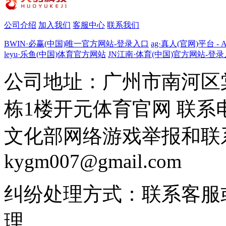
公司介绍
加入我们
客服中心
联系我们
BWIN·必赢(中国)唯一官方网站-登录入口
ag·真人(官网)平台 - 
leyu·乐鱼(中国)体育官方网站
JN江南·体育(中国)官方网站-登
公司地址：广州市南河区
栋1楼开元体育官网 联系电话：
文化部网络游戏举报和联
kygm007@gmail.com
纠纷处理方式：联系客服
理