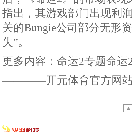
指出，其游戏部门出现利润
关的Bungie公司部分无
失”。
更多内容：命运2专题命运
————开元体育官方网