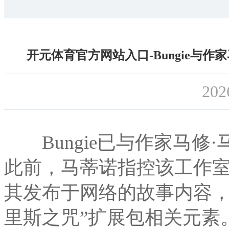
开元体育官方网站入口-Bungie与
202
Bungie已与作家马修
此前，马蒂诺指控该工作室
其发布于网络的故事内容，
里斯之咒”扩展包相关元素