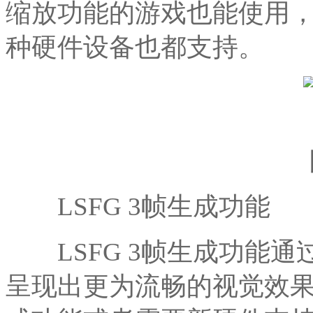
缩放功能的游戏也能使用
种硬件设备也都支持。
LSFG 3帧生成功能
LSFG 3帧生成功能通
呈现出更为流畅的视觉效