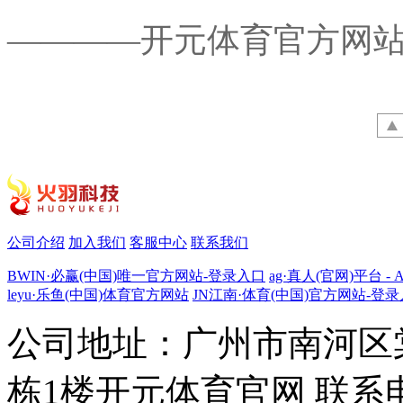
————开元体育官方网
公司介绍
加入我们
客服中心
联系我们
BWIN·必赢(中国)唯一官方网站-登录入口
ag·真人(官网)平台 - 
leyu·乐鱼(中国)体育官方网站
JN江南·体育(中国)官方网站-登
公司地址：广州市南河区
栋1楼开元体育官网 联系电话：