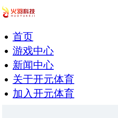
首页
游戏中心
新闻中心
关于开元体育
加入开元体育