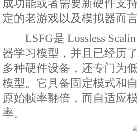
成功能或者需要新硬件支
定的老游戏以及模拟器而
LSFG是 Lossless S
器学习模型，并且已经历
多种硬件设备，还专门为低
模型。它具备固定模式和
原始帧率翻倍，而自适应
率。