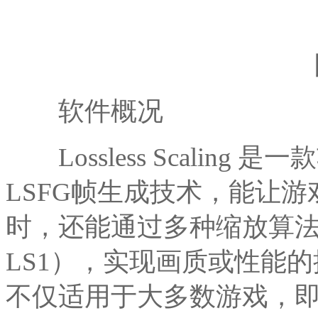
软件概况
Lossless Scaling
LSFG帧生成技术，能让
时，还能通过多种缩放算
LS1），实现画质或性能
不仅适用于大多数游戏，