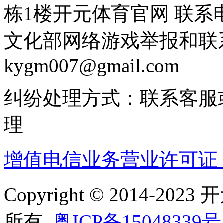
栋1楼开元体育官网 联系电话：
文化部网络游戏举报和联
kygm007@gmail.com
纠纷处理方式：联系客服
理
增值电信业务营业许可证：粤B
Copyright © 2014-
所有.
粤ICP备15048339号