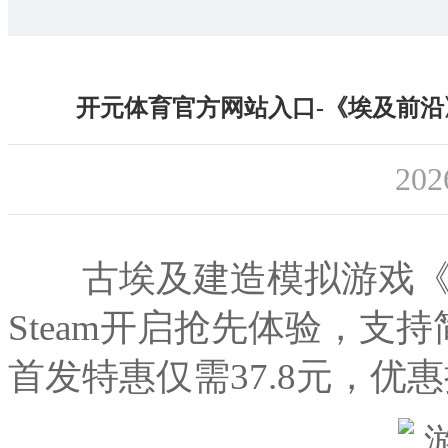
开元体育官方网站入口-《埃及前沿》
202
古埃及建造模拟游戏《埃
Steam开启抢先体验，支
首发特惠仅需37.8元，优惠