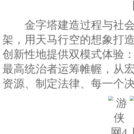
金字塔建造过程与社会
架，用天马行空的想象打
创新性地提供双模式体验
最高统治者运筹帷幄，从
资源、制定法律、每一个