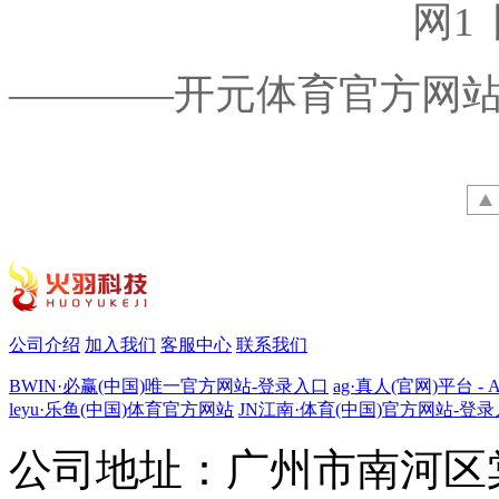
————开元体育官方网
公司介绍
加入我们
客服中心
联系我们
BWIN·必赢(中国)唯一官方网站-登录入口
ag·真人(官网)平台 - 
leyu·乐鱼(中国)体育官方网站
JN江南·体育(中国)官方网站-登
公司地址：广州市南河区