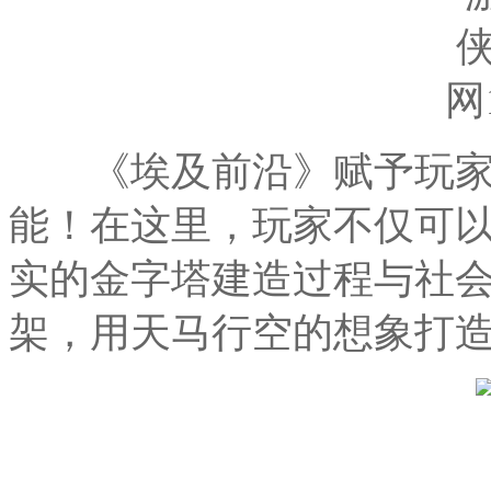
《埃及前沿》赋予玩家
能！在这里，玩家不仅可
实的金字塔建造过程与社
架，用天马行空的想象打