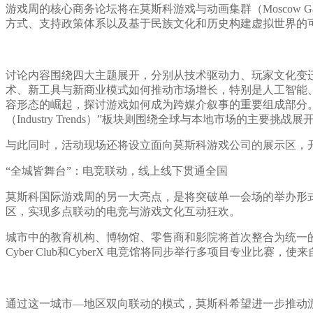
游戏周的核心商务论坛将在莫斯科游戏与动画集群（Moscow Gami
方式、支持政策体系以及基于民族文化和历史构建虚拟世界的
讨论内容围绕四大主题展开，分别从技术驱动力、玩家文化变迁、产业支
术、新工具与新商业模式如何推动市场增长，特别是人工智能、跨平
容形态的崛起，探讨游戏如何成为跨媒介叙事的重要组成部分。“游
（Industry Trends）”板块则围绕全球与本地市场的
与此同时，活动现场还将设立面向莫斯科游戏公司的展示区，
“全城皆舞台”：电竞联动，线上线下贯通全国
莫斯科国际游戏周的另一大亮点，是将突破单一会场的举办形式
区，实现多点联动的电竞与游戏文化互动狂欢。
城市中的教育机构、博物馆、零售商和影院将首次整合为统一的
Cyber Club和CyberX 电竞馆将同步举行多项目专业比
通过这一城市—地区双向联动的模式，莫斯科希望进一步推动