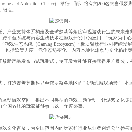
ng and Animation Cluster） 举行，预计将有约20
可能性。
持体系构建及全球趋势等角度审视游戏行业的未来走向。“行业技术（I
台系统与内容生成技术在游戏开发中的应用。“玩家为中心（Playe
戏生态系统（Gaming Ecosystem）”板块聚焦行业可持
主要挑战展开，包括监管力度、竞争态势变化、内容本地化难点与文化输出
开放新产品发布与试玩测试，使开发者能够直接获得用户反馈，
，打造覆盖莫斯科乃至俄罗斯各地区的“联动式游戏场景”：本届
互动游戏空间，推出不同类型的游戏主题活动，让游戏文化走进公众
赛，使来自全国各地的玩家能够参与这一年度盛事。
游戏文化普及，为全国范围内的玩家和行业从业者创造公平参与