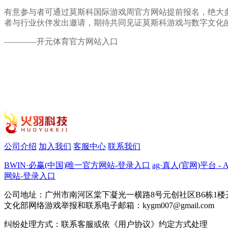
有意参与者可通过莫斯科国际游戏周官方网站提前报名，绝大
者与行业伙伴发出邀请，期待共同见证莫斯科游戏与数字文化
————开元体育官方网站入口
公司介绍
加入我们
客服中心
联系我们
BWIN·必赢(中国)唯一官方网站-登录入口
ag·真人(官网)平台 - 
网站-登录入口
公司地址：广州市南河区棠下凝光一横路8号元创社区B6栋1楼开元体
文化部网络游戏举报和联系电子邮箱：kygm007@gmail.com
纠纷处理方式：联系客服或依《用户协议》约定方式处理