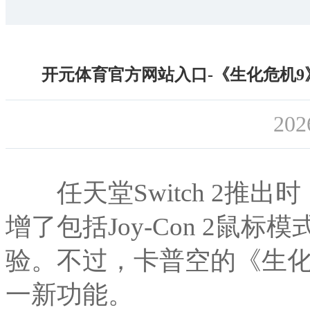
开元体育官方网站入口-《生化危机9》
202
任天堂Switch 2推出
增了包括Joy-Con 2鼠
验。不过，卡普空的《生化
一新功能。