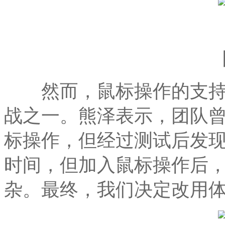
然而，鼠标操作的支持
战之一。熊泽表示，团队曾尝试
标操作，但经过测试后发现
时间，但加入鼠标操作后
杂。最终，我们决定改用体