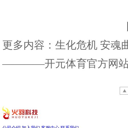
更多内容：生化危机 安魂
————开元体育官方网
公司介绍
加入我们
客服中心
联系我们