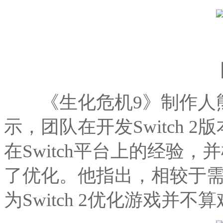
《生化危机9》制作人熊
示，团队在开发Switch 
在Switch平台上的经验
了优化。他指出，相较于需
为Switch 2优化游戏并不