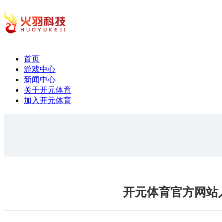
首页
游戏中心
新闻中心
关于开元体育
加入开元体育
开元体育官方网站