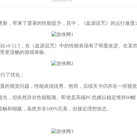
2026-05-12
.6版本更新，带来了显著的性能提升，其中，《血源诅咒》的运行速
12.6版本相比v0.12.5，在《血源诅咒》中的性能表现有了明显
享受更流畅的游戏体验。
进行了优化：
的视觉问题，性能表现优秀。然而，后续关卡仍存在一些视觉错
相当，但依然存在性能瓶颈。即使是高端PC也难以稳定维持60帧
和细腻，虽然并非100%完美，但接近理想状态。