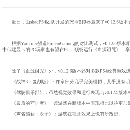
近日，由shadPS4团队开发的PS4模拟器迎来了v0.12
根据YouTube频道ProteinGaming的对比测试，v0.
中低端显卡的PC玩家也有望在PC上顺畅运行《血源诅咒》，
除了《血源诅咒》外，v0.12.6版本还对多款PS4经典游戏
《战神3：复刻版》：序章部分几乎完美模拟，几乎没有明显
《驾驶俱乐部》：虽然视觉效果和运行表现与v0.12.5版本
《最后的守护者》：该游戏在新版本中表现得比以往更加流畅
《声名狼藉：次子》：游戏在视觉效果上也有所改进。