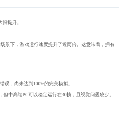
度大幅提升。
改进。在某些场景下，游戏运行速度提升了近两倍。这意味着，拥有
误，尚未达到100%的完美模拟。
，但中高端PC可以稳定运行在30帧，且视觉问题较少。