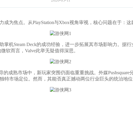
2026-05-11
冲击力成为焦点。从PlayStation与Xbox视角审视，核心问题
e将借助掌机Steam Deck的成功经验，进一步拓展其市场影响力
微软而言，Valve此举无疑值得深思。
市场中，新玩家突围仍面临重重挑战。外媒Pushsquare分析指
开辟独特市场定位。然而，其能否真正撼动两位行业巨头的统治地