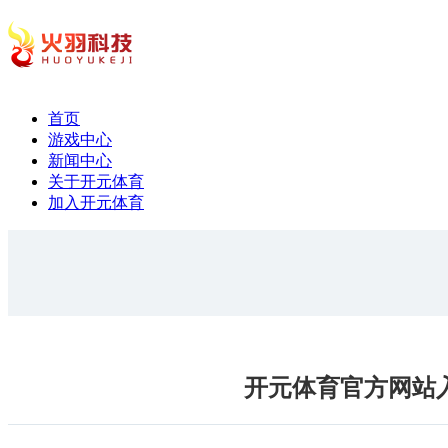
首页
游戏中心
新闻中心
关于开元体育
加入开元体育
开元体育官方网站入