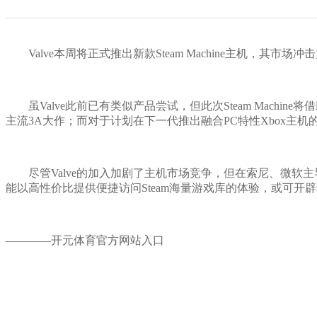
Valve本周将正式推出新款Steam Machine主机，其市场
虽Valve此前已有类似产品尝试，但此次Steam Machin
主流3A大作；而对于计划在下一代推出融合PC特性Xbox主机的
尽管Valve的加入加剧了主机市场竞争，但在索尼、微软主导的成熟
能以高性价比提供便捷访问Steam海量游戏库的体验，或可
————开元体育官方网站入口