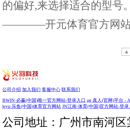
的偏好,来选择适合的型号
————开元体育官方网
公司介绍
加入我们
客服中心
联系我们
BWIN·必赢(中国)唯一官方网站-登录入口
ag·真人(官网)平台 - 
leyu·乐鱼(中国)体育官方网站
JN江南·体育(中国)官方网站-登
公司地址：广州市南河区