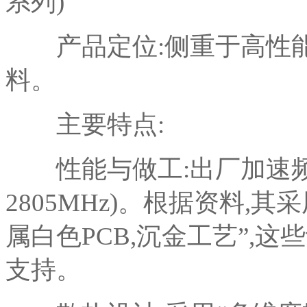
系列)
产品定位:侧重于高性能
料。
主要特点:
性能与做工:出厂加速频
2805MHz)。根据资料,其采
属白色PCB,沉金工艺”,
支持。