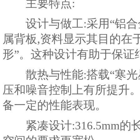
主要特点:
设计与做工:采用“铝合
属背板,资料显示其目的在于
形”。这种设计有助于保证
散热与性能:搭载“寒光星
压和噪音控制上有所提升。O
备一定的性能表现。
紧凑设计:316.5mm的