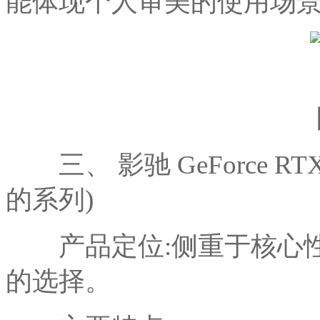
能体现个人审美的使用场
三、 影驰 GeForce RT
的系列)
产品定位:侧重于核心性
的选择。