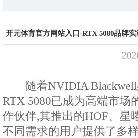
开元体育官方网站入口-RTX 5080
202
随着NVIDIA Blackwel
RTX 5080已成为高端
作伙伴,其推出的HOF、星
不同需求的用户提供了多