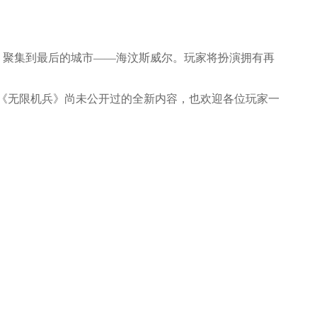
，聚集到最后的城市——海汶斯威尔。玩家将扮演拥有再
首次带来《无限机兵》尚未公开过的全新内容，也欢迎各位玩家一