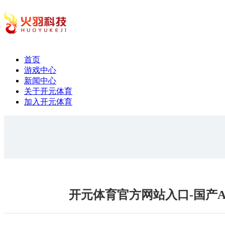
首页
游戏中心
新闻中心
关于开元体育
加入开元体育
开元体育官方网站入口-国产A