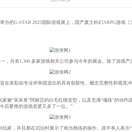
2026-04-24
举办的G-STAR 2025国际游戏展上，国产废土科幻ARPG
一，共有1,300 多家游戏相关公司参与今年的展会。除了游戏
”旨在表彰由专业评审团选出的具有创新性、概念完整性和视觉
被“呆呆兽”阿丽莎的白毛红瞳造型，以及充满“魂味”的动作
今后要推的游戏老婆又多了一位。”
家，并且都在试玩时展示了相当熟练的操作。其中有人表示“