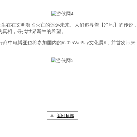
生在在文明濒临灭亡的遥远未来。人们追寻着【净地】的传说
的真相，寻找世界新生的希望。
日，发行商中电博亚也将参加国内的#2025WePlay文化展#，并
返回顶部