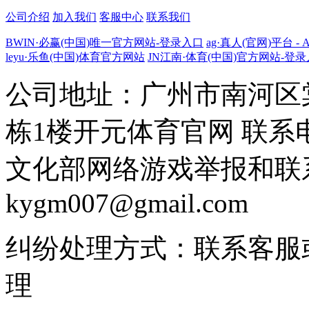
公司介绍
加入我们
客服中心
联系我们
BWIN·必赢(中国)唯一官方网站-登录入口
ag·真人(官网)平台 - 
leyu·乐鱼(中国)体育官方网站
JN江南·体育(中国)官方网站-登
公司地址：广州市南河区
栋1楼开元体育官网 联系电话：
文化部网络游戏举报和联
kygm007@gmail.com
纠纷处理方式：联系客服
理