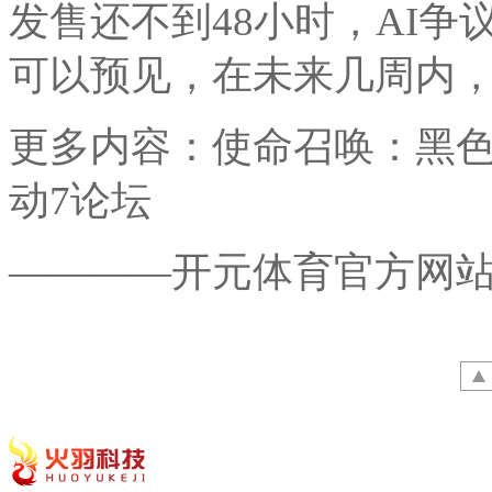
发售还不到48小时，AI
可以预见，在未来几周内
更多内容：使命召唤：黑色
动7论坛
————开元体育官方网