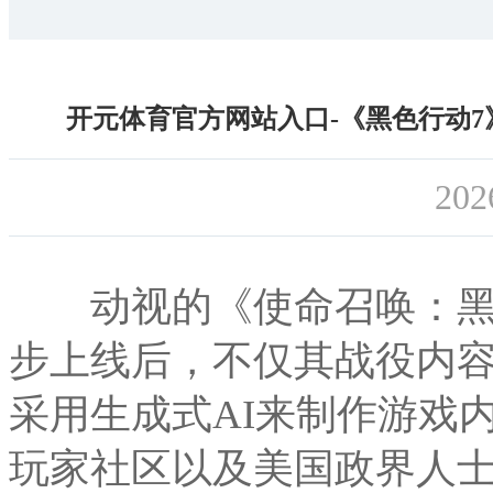
开元体育官方网站入口-《黑色行动7
202
动视的《使命召唤：黑色
步上线后，不仅其战役内
采用生成式AI来制作游戏
玩家社区以及美国政界人