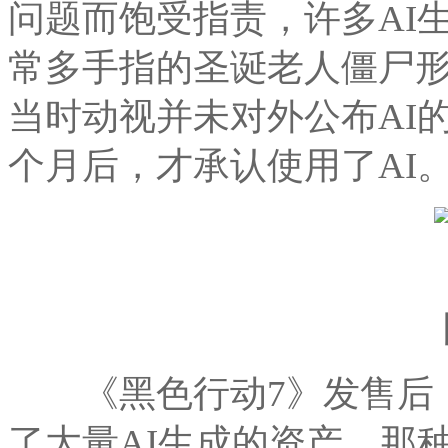
问题而饱受指责，许多AI
常多手指的圣诞老人僵尸
当时动视并未对外公布AI
个月后，才承认使用了AI
《黑色行动7》发售后，
了大量AI生成的资产，那