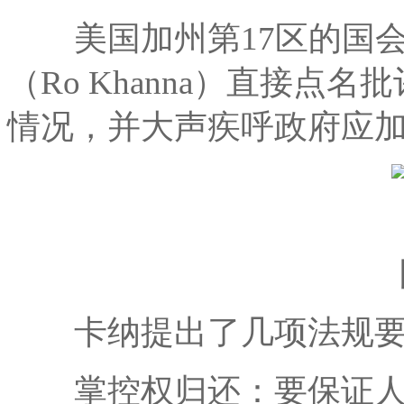
美国加州第17区的国会
（Ro Khanna）直接点
情况，并大声疾呼政府应
卡纳提出了几项法规要
掌控权归还：要保证人类