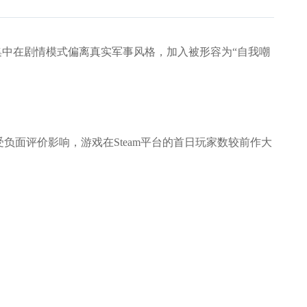
要集中在剧情模式偏离真实军事风格，加入被形容为“自我嘲
面评价影响，游戏在Steam平台的首日玩家数较前作大