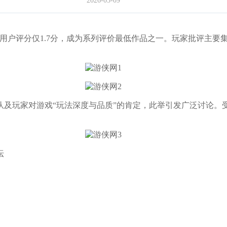
2026-03-09
tic用户评分仅1.7分，成为系列评价最低作品之一。玩家批评主
家对游戏“玩法深度与品质”的肯定，此举引发广泛讨论。受负
坛