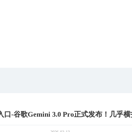
-谷歌Gemini 3.0 Pro正式发布！几