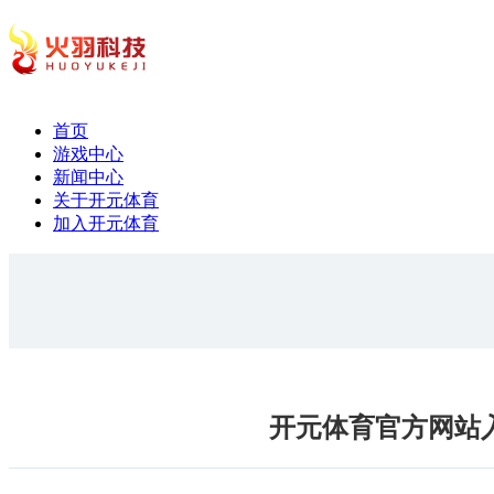
首页
游戏中心
新闻中心
关于开元体育
加入开元体育
开元体育官方网站入