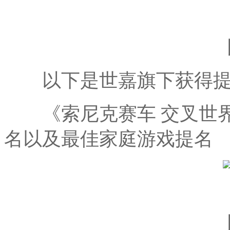
以下是世嘉旗下获得提
《索尼克赛车 交叉世界
名以及最佳家庭游戏提名