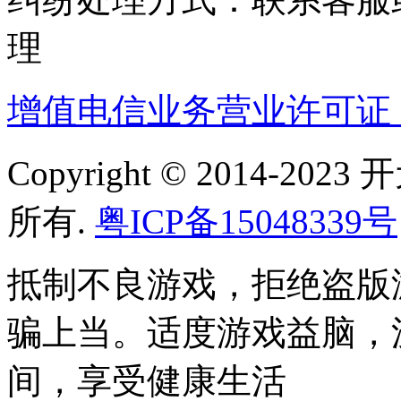
理
增值电信业务营业许可证：粤B
Copyright © 2014-
所有.
粤ICP备15048339号
抵制不良游戏，拒绝盗版
骗上当。适度游戏益脑，
间，享受健康生活