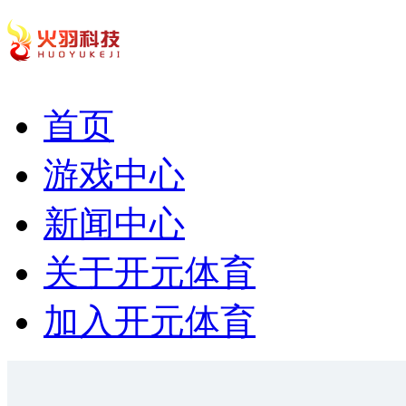
首页
游戏中心
新闻中心
关于开元体育
加入开元体育