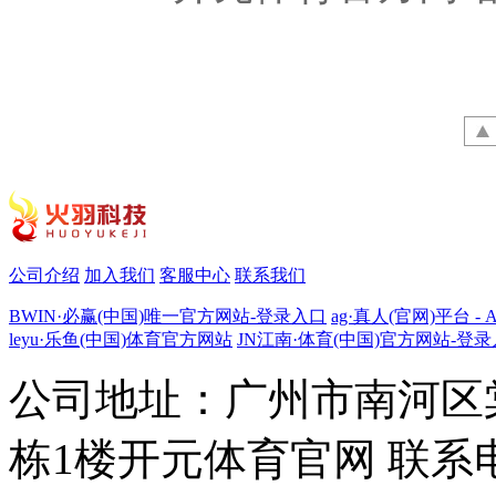
公司介绍
加入我们
客服中心
联系我们
BWIN·必赢(中国)唯一官方网站-登录入口
ag·真人(官网)平台 - 
leyu·乐鱼(中国)体育官方网站
JN江南·体育(中国)官方网站-登
公司地址：广州市南河区
栋1楼开元体育官网 联系电话：