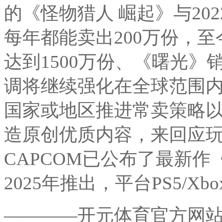
的《怪物猎人 崛起》与20
每年都能卖出200万份，
达到1500万份、《曙光》销
调将继续强化在全球范围内
国家或地区推进常卖策略
造原创优质内容，来回应
CAPCOM已公布了最新作
2025年推出，平台PS5/Xbox Se
————开元体育官方网