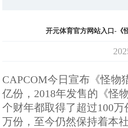
开元体育官方网站入口-《怪
202
CAPCOM今日宣布《怪
亿份，2018年发售的《怪
个财年都取得了超过100万
万份，至今仍然保持着本社