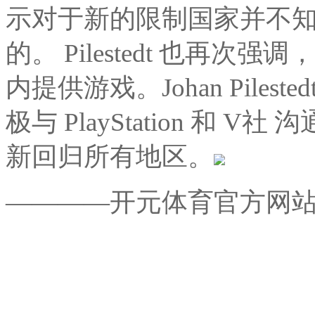
示对于新的限制国家并不
的。 Pilestedt 也再
内提供游戏。Johan Pile
极与 PlayStation 和
新回归所有地区。
————开元体育官方网