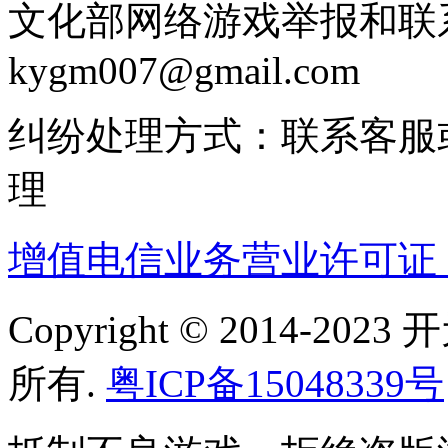
文化部网络游戏举报和联
kygm007@gmail.com
纠纷处理方式：联系客服
理
增值电信业务营业许可证：粤B
Copyright © 2014-
所有.
粤ICP备15048339号