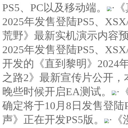
PS5、PC以及移动端。
·
2025年发售登陆PS5、XSX/
荒野》最新实机演示内容
2025年发售登陆PS5、XSX/
开发的《直到黎明》2024
之路2》最新宣传片公开，本
晚些时候开启EA测试。
·
确定将于10月8日发售登陆PS
声》正在开发PS5版。
·《