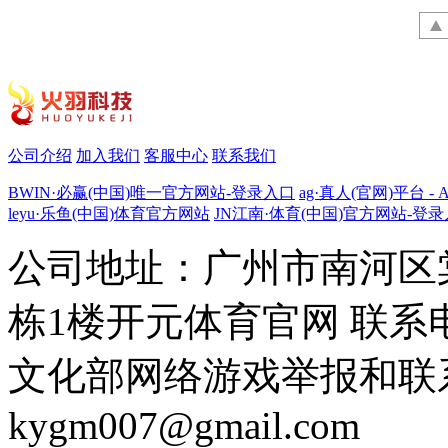
公司介绍
加入我们
客服中心
联系我们
BWIN·必赢(中国)唯一官方网站-登录入口
ag·真人(官网)平台 - 
leyu·乐鱼(中国)体育官方网站
JN江南·体育(中国)官方网站-登
公司地址：广州市南河区
栋1楼开元体育官网 联系电话：
文化部网络游戏举报和联
kygm007@gmail.com