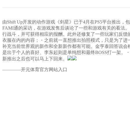
由Shift Up开发的动作游戏《剑星》已于4月在PS5平台
FAMI通的采访，在游戏发售后谈论了一些和游戏有关的看法。
行战斗，并可获得相应的报酬。此外还修复了一些玩家们反馈
衣服在内的内容；・之前就一直想推出拍照模式，只是为了进
补充当前世界观的新作和全新新作都有可能。金亨泰回答说会
是出于个人的喜好、李东起则是单纯想和最终BOSS打一架
新推出之后也可以马上下回来。
————开元体育官方网站入口