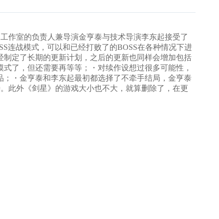
本次，工作室的负责人兼导演金亨泰与技术导演李东起接受了
SS连战模式，可以和已经打败了的BOSS在各种情况下进
经制定了长期的更新计划，之后的更新也同样会增加包括
模式了，但还需要再等等；・对续作设想过很多可能性，
品；・金亨泰和李东起最初都选择了不牵手结局，金亨泰
待。此外《剑星》的游戏大小也不大，就算删除了，在更