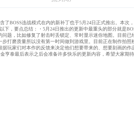
2025-11-03
推出，包含了BOSS连战模式在内的新补丁也于5月24日正式推出。
以下，要点总结：・5月24日推出的更新中最重头的部分就是BO
的问题，比如修复了射击时丢锁定、常时显示迷你地图。目前已
一步打磨质量所以没有第一时间做到游戏里。目前正在制作拍照
根据玩家们对本作的反馈来决定他们想要带来的、想要刻画的作
。・金亨泰最后表示之后会准备许多快乐的更新内容，希望大家期