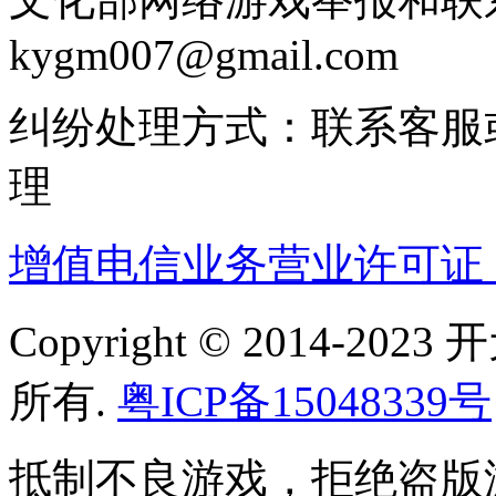
kygm007@gmail.com
纠纷处理方式：联系客服
理
增值电信业务营业许可证：粤B
Copyright © 2014-
所有.
粤ICP备15048339号
抵制不良游戏，拒绝盗版