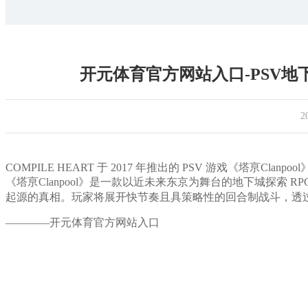
开元体育官方网站入口-PSV地下
2
COMPILE HEART 于 2017 年推出的 PSV 游戏《塔亰Clanp
《塔亰Clanpool》是一款以近未来东京为舞台的地下城探索
起源的真相。玩家将展开快节奏且具策略性的回合制战斗，透
————开元体育官方网站入口