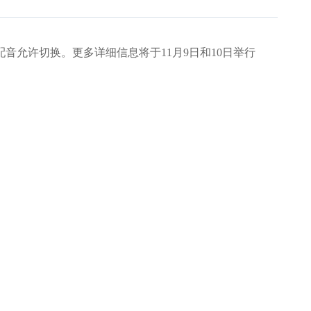
版配音允许切换。更多详细信息将于11月9日和10日举行