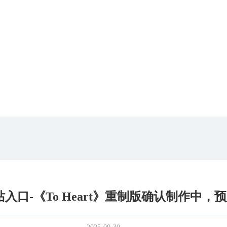
口-《To Heart》重制版确认制作中，预