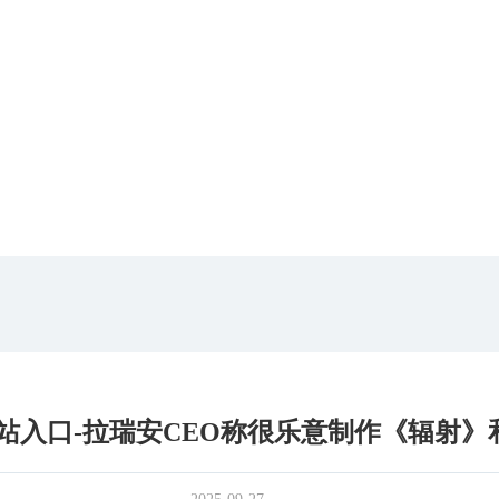
站入口-拉瑞安CEO称很乐意制作《辐射》