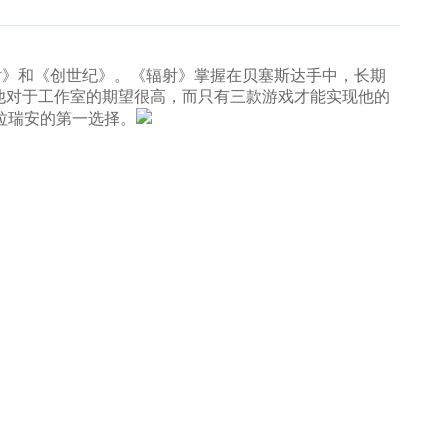
《辐射》和《创世纪》。《辐射》掌握在贝塞斯达手中，长期
示，他对于工作室的期望很高，而只有三款游戏才能实现他的
拉瑞安的第一选择。