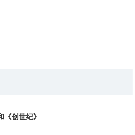
和《创世纪》