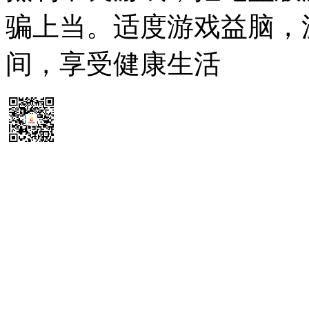
骗上当。适度游戏益脑，
间，享受健康生活