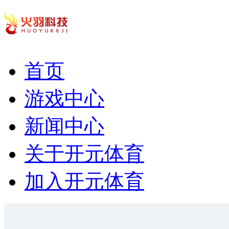
首页
游戏中心
新闻中心
关于开元体育
加入开元体育