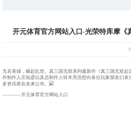
开元体育官方网站入口-光荣特库摩《
2
无名英雄，崛起乱世。真三国无双系列最新作《真三国无双起源》
作制作人庄知彦以及总制作人铃木亮浩想向各位玩家朋友们表示感谢之情。本作
多资讯将在未来公布。
————开元体育官方网站入口