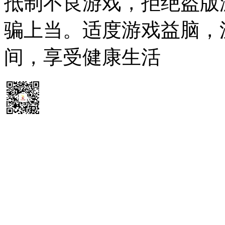
抵制不良游戏，拒绝盗版
骗上当。适度游戏益脑，
间，享受健康生活