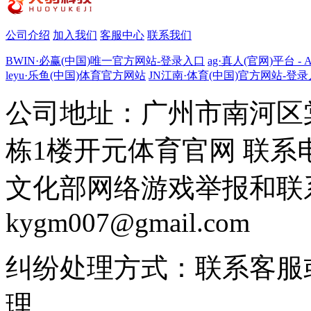
公司介绍
加入我们
客服中心
联系我们
BWIN·必赢(中国)唯一官方网站-登录入口
ag·真人(官网)平台 - 
leyu·乐鱼(中国)体育官方网站
JN江南·体育(中国)官方网站-登
公司地址：广州市南河区
栋1楼开元体育官网 联系电话：
文化部网络游戏举报和联
kygm007@gmail.com
纠纷处理方式：联系客服
理