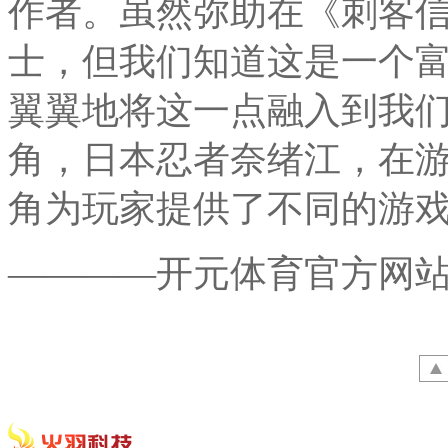
作者。虽然弥助在《刺客
士，但我们知道这是一个
翼翼地将这一点融入到我
角，日本忍者奈绪江，在
角为玩家提供了不同的游
————开元体育官方网