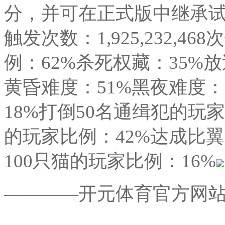
分，并可在正式版中继承
触发次数：1,925,232,4
例：62%杀死权藏：35%放
黄昏难度：51%黑夜难度
18%打倒50名通缉犯的玩
的玩家比例：42%达成比翼
100只猫的玩家比例：16%
————开元体育官方网