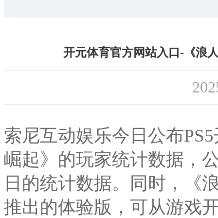
开元体育官方网站入口-《浪
202
索尼互动娱乐今日公布PS
崛起》的玩家统计数据，公布
日的统计数据。同时，《浪人崛
推出的体验版，可从游戏