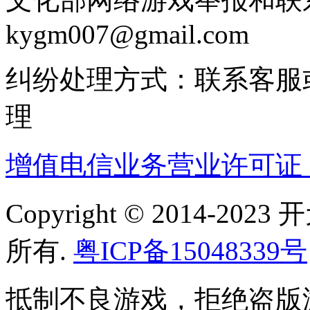
kygm007@gmail.com
纠纷处理方式：联系客服
理
增值电信业务营业许可证：粤B
Copyright © 2014-
所有.
粤ICP备15048339号
抵制不良游戏，拒绝盗版