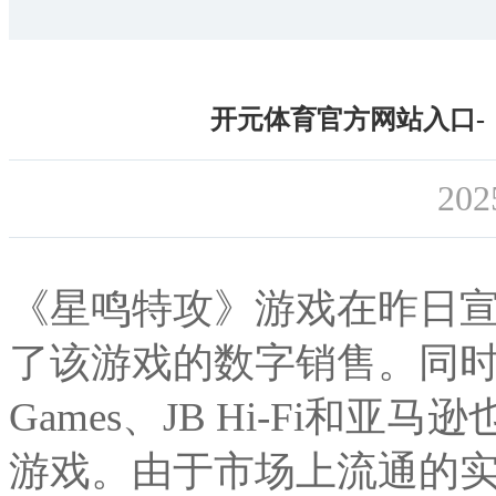
开元体育官方网站入口-
202
《星鸣特攻》游戏在昨日宣布即将
了该游戏的数字销售。同时
Games、JB Hi-Fi和
游戏。由于市场上流通的