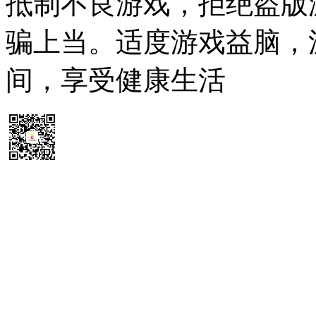
抵制不良游戏，拒绝盗版
骗上当。适度游戏益脑，
间，享受健康生活