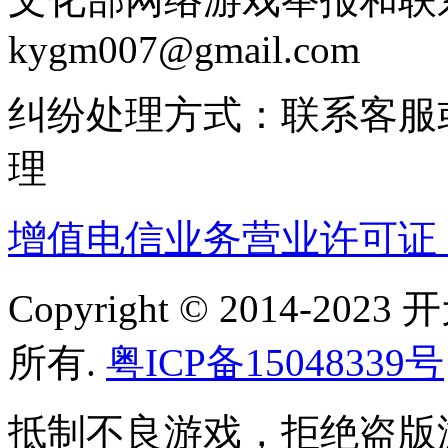
kygm007@gmail.com
纠纷处理方式：联系客服
理
增值电信业务营业许可证：粤B
Copyright © 2014-
所有.
粤ICP备15048339号
抵制不良游戏，拒绝盗版