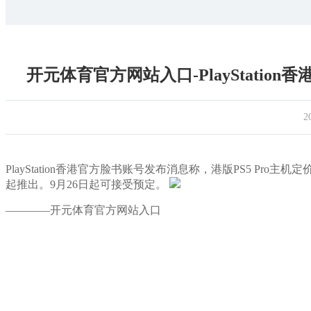
开元体育官方网站入口-PlayStation香
2
PlayStation香港官方脸书账号发布消息称，港版PS5 Pro主
起推出。9月26日起可接受预定。
————开元体育官方网站入口