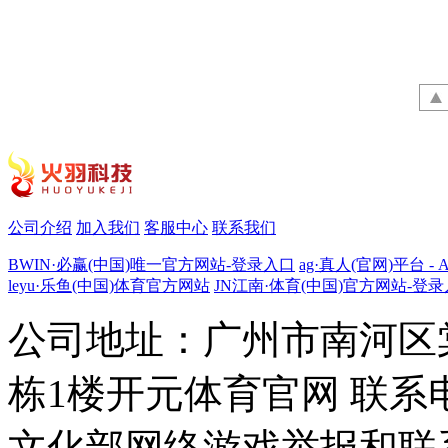
公司介绍
加入我们
客服中心
联系我们
BWIN·必赢(中国)唯一官方网站-登录入口
ag·真人(官网)平台 - 
leyu·乐鱼(中国)体育官方网站
JN江南·体育(中国)官方网站-登
公司地址：广州市南河区
栋1楼开元体育官网 联系电话：
文化部网络游戏举报和联