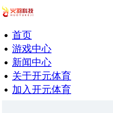
首页
游戏中心
新闻中心
关于开元体育
加入开元体育