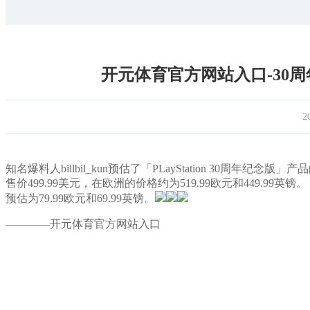
开元体育官方网站入口-30
2
知名爆料人billbil_kun预估了「PLayStation 30周年纪
售价499.99美元，在欧洲的价格约为519.99欧元和449.99英镑
预估为79.99欧元和69.99英镑。
————开元体育官方网站入口