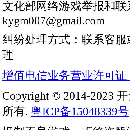
文化部网络游戏举报和联
kygm007@gmail.com
纠纷处理方式：联系客服
理
增值电信业务营业许可证：粤B
Copyright © 2014-
所有.
粤ICP备15048339号