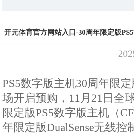
开元体育官方网站入口-30周年限定版PS
202
PS5数字版主机30周年限
场开启预购，11月21日全
限定版PS5数字版主机（CFI
年限定版DualSense无线控