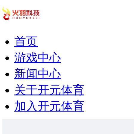
首页
游戏中心
新闻中心
关于开元体育
加入开元体育