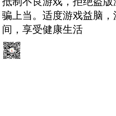
抵制不良游戏，拒绝盗版
骗上当。适度游戏益脑，
间，享受健康生活