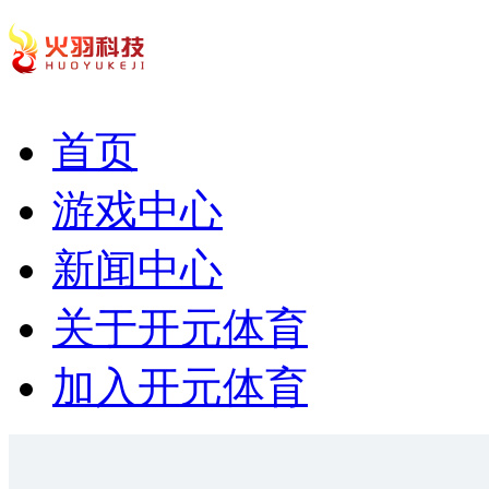
首页
游戏中心
新闻中心
关于开元体育
加入开元体育