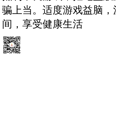
骗上当。适度游戏益脑，
间，享受健康生活