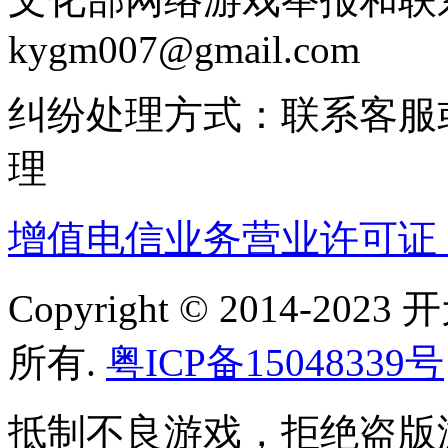
kygm007@gmail.com
纠纷处理方式：联系客服
理
增值电信业务营业许可证：粤B
Copyright © 2014-
所有.
粤ICP备15048339号
抵制不良游戏，拒绝盗版