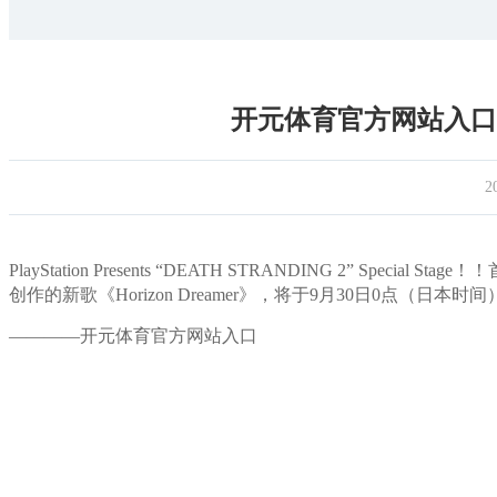
开元体育官方网站入口
2
PlayStation Presents “DEATH STRANDING 2” Sp
创作的新歌《Horizon Dreamer》，将于9月30日0点（日本
————开元体育官方网站入口