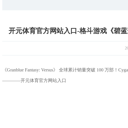
开元体育官方网站入口-格斗游戏《碧蓝幻
2
《Granblue Fantasy: Versus》 全球累计销量突破 100 万部
————开元体育官方网站入口